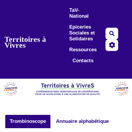
Aller au contenu principal
TaV-
National
Epiceries
Sociales et
Recherc
Territoires à
Solidaires
Vivres
Ressources
Contacts
Trombinoscope
Annuaire alphabétique