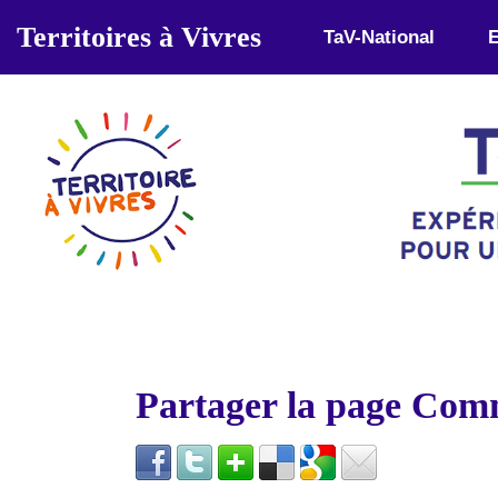
Aller au contenu principal
Territoires à Vivres
TaV-National
E
Partager la page Co