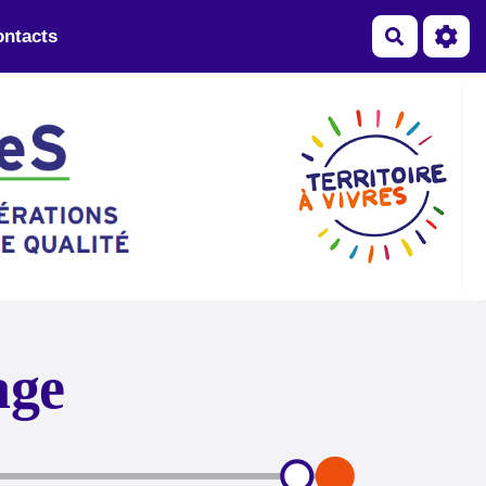
ntacts
Recherch
age