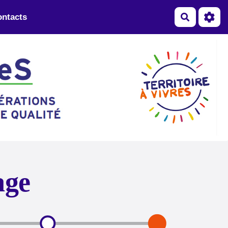
ntacts
Recherch
age