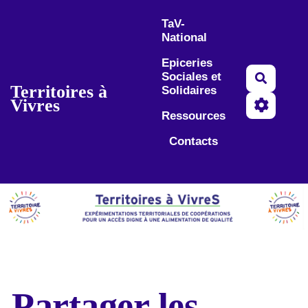
Aller au contenu principal
TaV-
National
Epiceries
Sociales et
Recherc
Territoires à
Solidaires
Vivres
Ressources
Contacts
Partager les