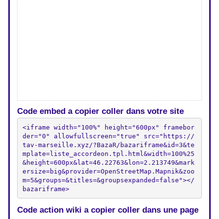
Code embed a copier coller dans votre site
<iframe width="100%" height="600px" framebor
der="0" allowfullscreen="true" src="https://
tav-marseille.xyz/?BazaR/bazariframe&id=3&te
mplate=liste_accordeon.tpl.html&width=100%25
&height=600px&lat=46.22763&lon=2.213749&mark
ersize=big&provider=OpenStreetMap.Mapnik&zoo
m=5&groups=&titles=&groupsexpanded=false"></
bazariframe>
Code action wiki a copier coller dans une page