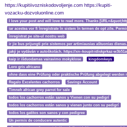
https://kupitiivozniskodovoljenje.com https://kupiti-
vozacku-dozvoluonline.com
I love your post and will love to read more. Thanks [URL=&quot;
iar acestea vor fi înregistrate în sistem în termen de opt zile. 
înregistrat pe site-ul nostru web
ir jie bus prijungti prie sistemos per artimiausias aštuonias diena
jaký je vydáván v autoškolách. https://xn--koupit-idiskprkaz-w3b5
kaip ir išduodamas vairavimo mokyklose
kingdomkeys
Loro gris africano
ohne dass eine Prüfung oder praktische Prüfung abgelegt werden mu
Regalo Excelentes cachorros
Savings Account
Timneh african grey parrot for sale
todos los cachorros están sanos y Vienen con su pedigrí
todos los cachorros están sanos y vienen junto con su pedigrí
todos los gatitos son sanos y con pedigree
Un permis de conducere autentic