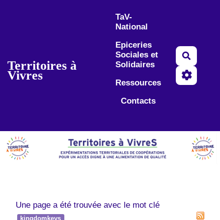
Aller au contenu principal
TaV-
National
Epiceries
Sociales et
Recherc
Territoires à
Solidaires
Vivres
Ressources
Contacts
Une page a été trouvée avec le mot clé
.
kingdomkeys