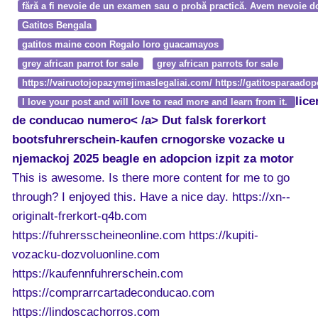
fără a fi nevoie de un examen sau o probă practică. Avem nevoie d
Gatitos Bengala
gatitos maine coon Regalo loro guacamayos
grey african parrot for sale
grey african parrots for sale
https://vairuotojopazymejimaslegaliai.com/ https://gatitosparaadop
lice
I love your post and will love to read more and learn from it.
de conducao numero< /a>
Dut
falsk forerkort
bootsfuhrerschein-kaufen
crnogorske vozacke u
njemackoj 2025
beagle en adopcion
izpit za motor
This is awesome. Is there more content for me to go
through? I enjoyed this. Have a nice day. https://xn--
originalt-frerkort-q4b.com
https://fuhrersscheineonline.com https://kupiti-
vozacku-dozvoluonline.com
https://kaufennfuhrerschein.com
https://comprarrcartadeconducao.com
https://lindoscachorros.com