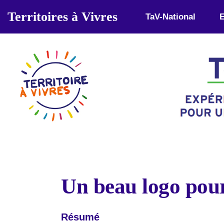
Aller au contenu principal
Territoires à Vivres
TaV-National
E
Un beau logo pou
Résumé