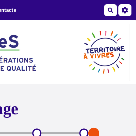
ntacts
Recherch
age